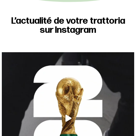
L’actualité de votre trattoria
sur Instagram
C`est l`heure du calcio !!
La Coupe du
...
27
5