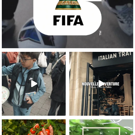
Un momento vero à partager, au sens
Metz, sa cathédrale, et maintenant sa
propre comme
...
trattoria !
...
77
4
83
4
Pomodoro sicilliano, un vrai trésor de
22
2
goût et de
...
29
0