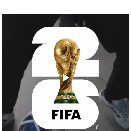
C`est l`heure du calcio !!
La Coupe du
...
27
5