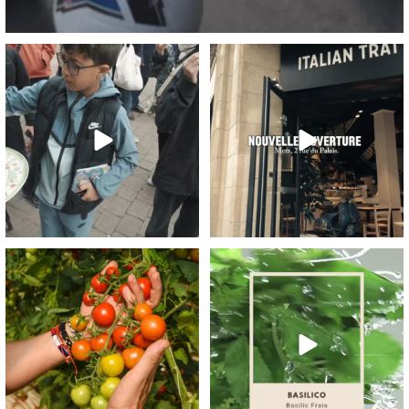
Un momento vero à partager, au sens
Metz, sa cathédrale, et maintenant sa
propre comme
...
trattoria !
...
77
4
83
4
Pomodoro sicilliano, un vrai trésor de
22
2
goût et de
...
29
0