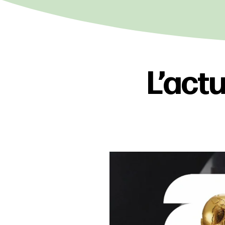
L’actu
C`est l`heure 
La Coup
27