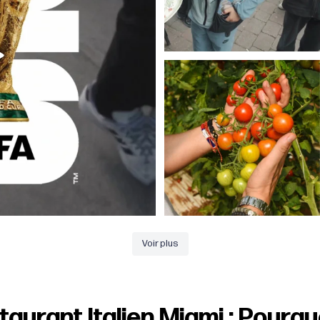
Pomodoro sicilliano, un vrai trésor de
goût et de
...
29
0
Voir plus
aurant Italien Miami : Pourqu