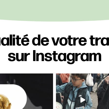
alité de votre tr
sur Instagram
du calcio !!
Un momento vero à partager, au sens
e du
...
propre comme
...
5
77
4