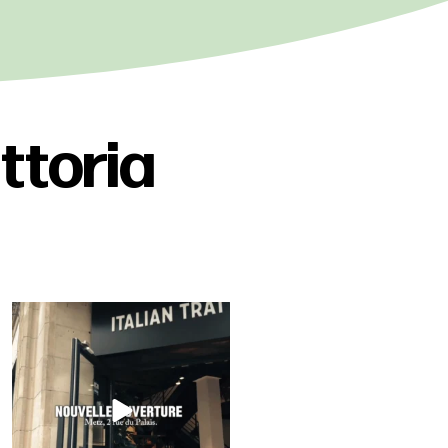
attoria
Metz, sa cathédrale, et maintenant sa
trattoria !
...
83
4