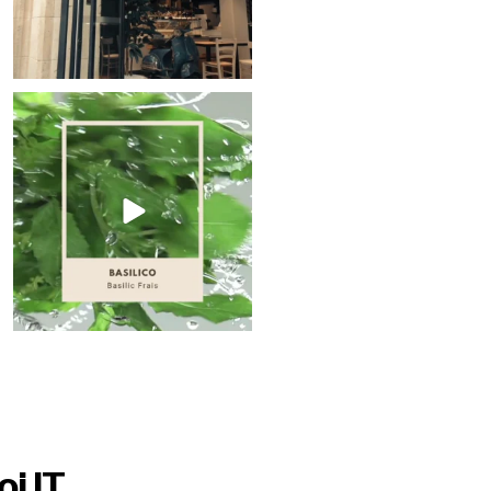
22
2
oi IT