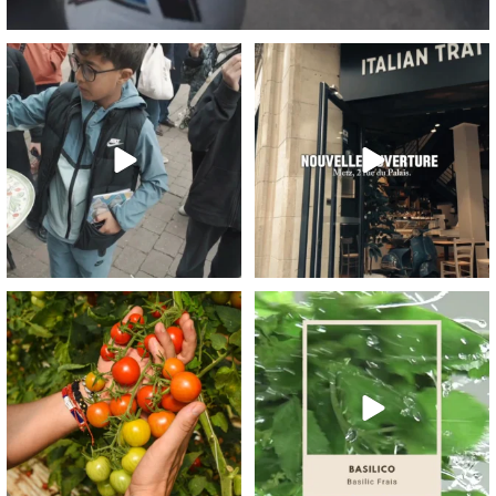
Un momento vero à partager, au sens
Metz, sa cathédrale, et maintenant sa
propre comme
...
trattoria !
...
77
4
84
4
Pomodoro sicilliano, un vrai trésor de
22
2
goût et de
...
29
0