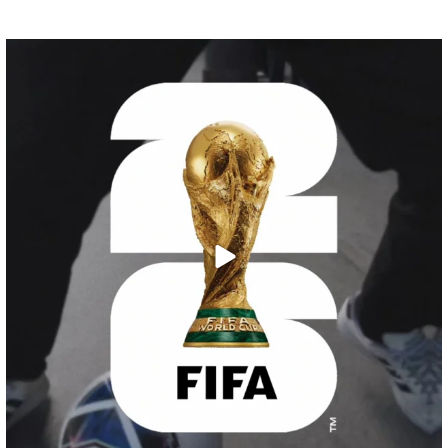
C`est l`heure du calcio !!
La Coupe du
...
27
5