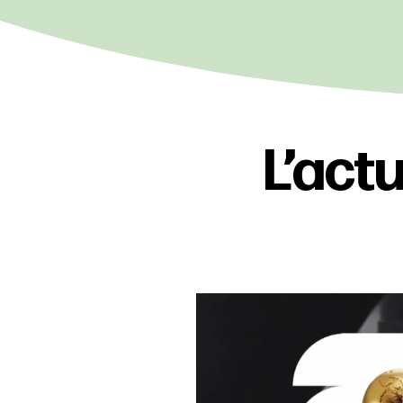
L’actu
C`est l`heure 
La Coup
27