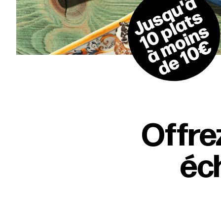
Offre
éch