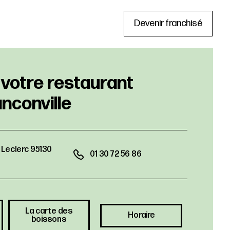
Devenir franchisé
 Leclerc 95130
01 30 72 56 86
La carte des
Horaire
boissons