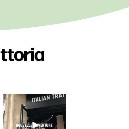
attoria
Metz, sa cathédrale, et maintenant sa
trattoria !
...
83
4