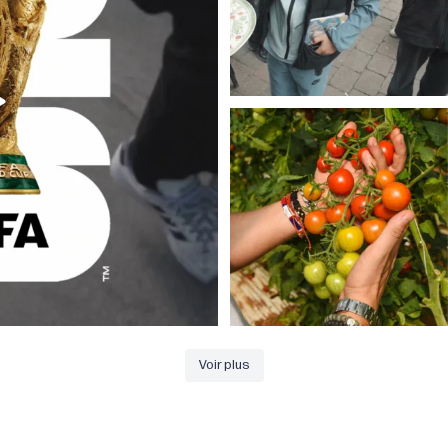
Pomodoro sicilliano, un vrai trésor de
goût et de
...
29
0
Voir plus