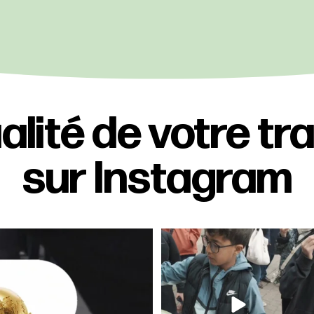
alité de votre tr
sur Instagram
du calcio !!
Un momento vero à partager, au sens
e du
...
propre comme
...
5
77
4