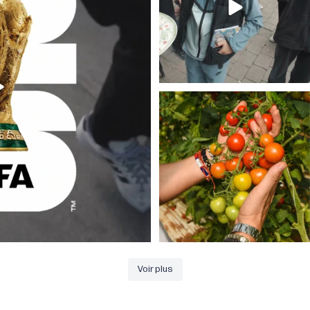
Pomodoro sicilliano, un vrai trésor de goût
et de
...
29
0
Voir plus