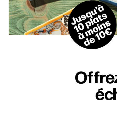
Offre
éch