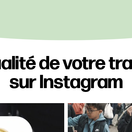
alité de votre tr
sur Instagram
du calcio !!
Un momento vero à partager, au sens
e du
...
propre comme
...
5
77
4