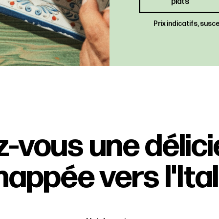
plats
Prix indicatifs, sus
z-vous une délic
appée vers l'Ital