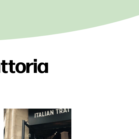
attoria
Metz, sa cathédrale, et maintenant sa
trattoria !
...
83
4