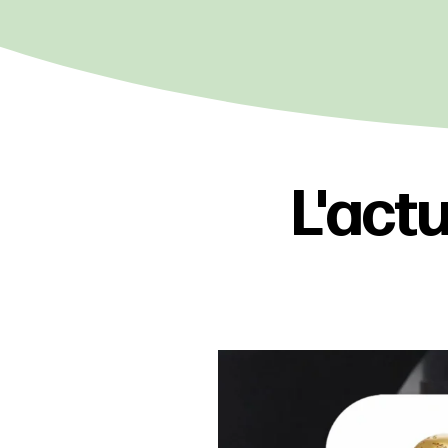
L'actu
C`est l`heure 
La Coup
27